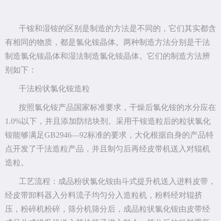
干铵和湿铵的区别是制造的方法是不同的，它们其实都含
有相同的物质，都是氯化铵晶体。两种制造方法分别是干法
制造氯化铵晶体和湿法制造氯化铵晶体。它们的制造方法辨
别如下：
干法粉状氯化铵造粒
按照氯化铵产品国家标准要求，干燥后氯化铵的水分应在
1.0%以下，并且添加防结块剂。采用干铵造粒后的粒状氯化
铵能够满足GB2946—92标准的要求，大化根据自身的产品特
点开发了千法造粒产品，并且制匀后再经皮带机送入对辊机
造粒。
工艺流程：成品粉状氯化铵由斗式提升机送入进料皮带，
经皮带卸料器入分料流子均匀分入造粒机，粉料经对辊挤
压，粉碎机粉碎，筛分机筛分后，成品粒状氯化铵由皮带经