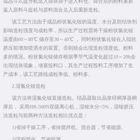
成品斗式提升机送入筛块筛子进入料仓。筛分后的粉料重新
返入原料斗提机与原料混合兑入后重新造粒。
该工艺方法由于成品粉状氯化铵的温度、水分及防结块剂
影响造粒强度与成粒率，所以生产过程需将干燥粉状氯化铵
温度由60～80℃ 储存至30～40℃ ， 同时粉状氯化铵在入辊轮
挤压前增加喷洒水的装置。否则就会出现造粒强度低、粉料
多的情况。粉状氯化铵储存根据季节气温变化超过10～20h会
出现结块现象，堵塞投料口，其生产过程投料工序增加了生
产成本，该工艺路线成粒率低、粉料多。
2.湿氯化铵造粒
该方法将湿氯化铵直接造粒。结晶器取出晶浆经稠厚器稠
厚后， 采用HR-500N双级离心机，湿铵水分<5%，湿铵挤压
法造粒与前两种方法造粒相比优点是：
1)省掉干燥工序，省掉搅拌机、混合器，节省能源。
2)流程简化，节省投资。